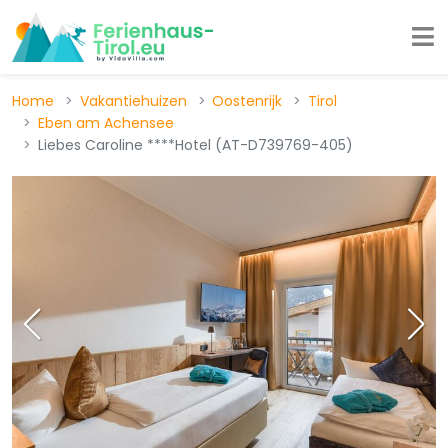
Home
Vakantiehuizen
Oostenrijk
Tirol
Eben am Achensee
Liebes Caroline ****Hotel (AT-D739769-405)