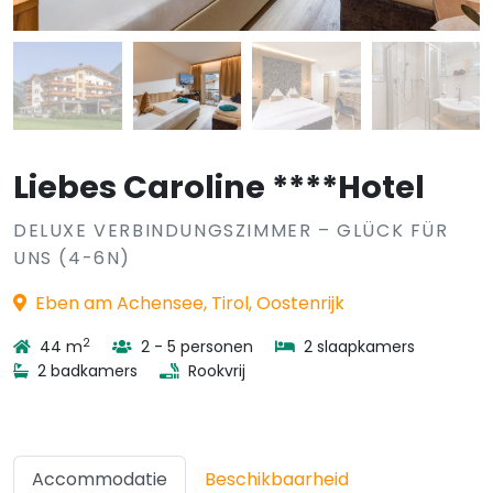
Liebes Caroline ****Hotel
DELUXE VERBINDUNGSZIMMER – GLÜCK FÜR
UNS (4-6N)
Eben am Achensee, Tirol, Oostenrijk
2
44 m
2 - 5 personen
2 slaapkamers
2 badkamers
Rookvrij
Accommodatie
Beschikbaarheid