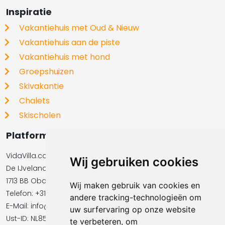
Inspiratie
Vakantiehuis met Oud & Nieuw
Vakantiehuis aan de piste
Vakantiehuis met hond
Groepshuizen
Skivakantie
Chalets
Skischolen
Platformbeheerder
VidaVilla.com BV
Wij gebruiken cookies
De IJvelandssloot 20
1713 BB Obdam
Wij maken gebruik van cookies en
Telefon: +31854016545
andere tracking-technologieën om
E-Mail:​​​​ info@vidavilla.com
uw surfervaring op onze website
Ust-ID: NL855781919B01
te verbeteren, om