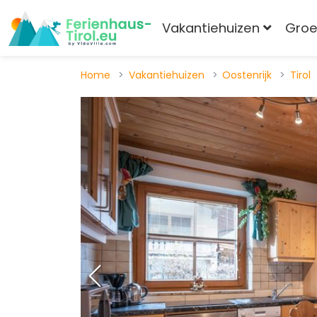
Vakantiehuizen
Gro
Home
Vakantiehuizen
Oostenrijk
Tirol