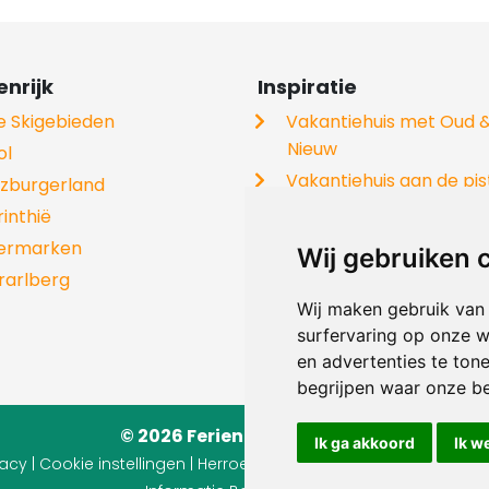
nrijk
Inspiratie
le Skigebieden
Vakantiehuis met Oud 
Nieuw
ol
Vakantiehuis aan de pis
lzburgerland
Vakantiehuis met hond
rinthië
Groepshuizen
iermarken
Wij gebruiken 
Skivakantie
rarlberg
Chalets
Wij maken gebruik van
surfervaring op onze w
Skischolen
en advertenties te ton
begrijpen waar onze b
© 2026 Ferienhaus-Tirol.eu
Ik ga akkoord
Ik w
vacy
|
Cookie instellingen
|
Herroepingsrecht
|
Gebruiksvoorwaa