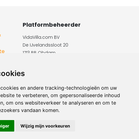
Platformbeheerder
&
VidaVilla.com BV
De IJvelandssloot 20
te
1713 BB Obdam
Telefon: +31854016545
E-Mail:​​​​ info@vidavilla.com
cookies
Ust-ID: NL855781919B01
 cookies en andere tracking-technologieën om uw
ebsite te verbeteren, om gepersonaliseerde inhoud
en, om ons websiteverkeer te analyseren en om te
ezoekers vandaan komen.
eiger
Wijzig mijn voorkeuren
rden
|
Imprint |