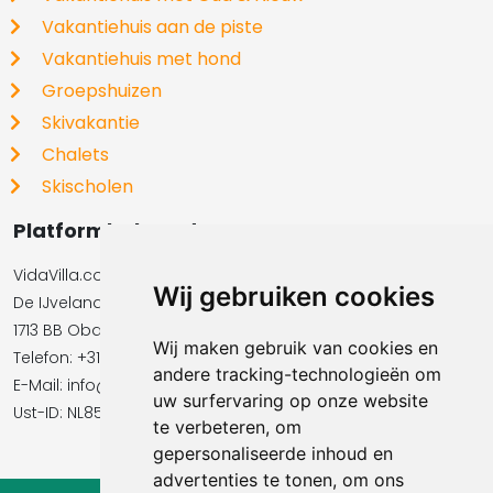
Vakantiehuis aan de piste
Vakantiehuis met hond
Groepshuizen
Skivakantie
Chalets
Skischolen
Platformbeheerder
VidaVilla.com BV
Wij gebruiken cookies
De IJvelandssloot 20
1713 BB Obdam
Wij maken gebruik van cookies en
Telefon: +31854016545
andere tracking-technologieën om
E-Mail:​​​​ info@vidavilla.com
uw surfervaring op onze website
Ust-ID: NL855781919B01
te verbeteren, om
gepersonaliseerde inhoud en
advertenties te tonen, om ons