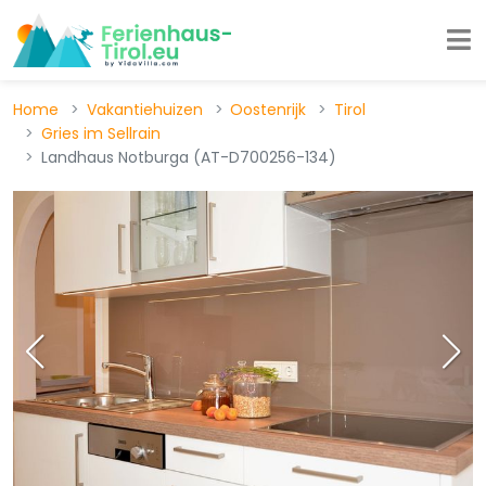
Home
Vakantiehuizen
Oostenrijk
Tirol
Gries im Sellrain
Landhaus Notburga (AT-D700256-134)