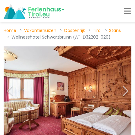
Home
Vakantiehuizen
Oostenrijk
Tirol
Stans
Wellnesshotel Schwarzbrunn (AT-D32202-920)