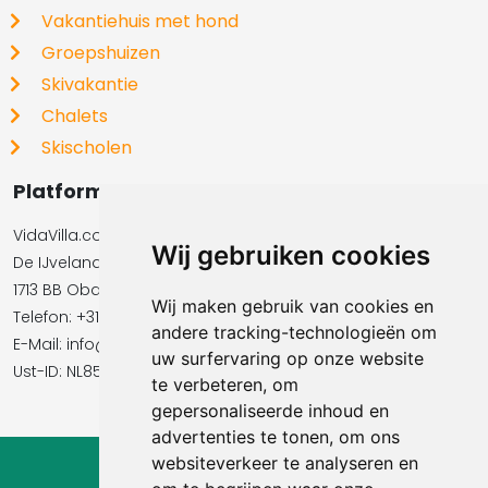
Vakantiehuis met hond
Groepshuizen
Skivakantie
Chalets
Skischolen
Platformbeheerder
VidaVilla.com BV
Wij gebruiken cookies
De IJvelandssloot 20
1713 BB Obdam
Wij maken gebruik van cookies en
Telefon: +31854016545
andere tracking-technologieën om
E-Mail:​​​​ info@vidavilla.com
uw surfervaring op onze website
Ust-ID: NL855781919B01
te verbeteren, om
gepersonaliseerde inhoud en
advertenties te tonen, om ons
websiteverkeer te analyseren en
© 2026 Ferienhaus-Tirol.eu