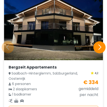
Bergzeit Appartements
Saalbach-Hinterglemm, Salzburgerland,
4,2
Oostenrijk
€ 334
6 personen
gemiddeld
2 slaapkamers
1 badkamer
per nacht