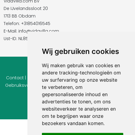
VidaVilla.com BV
De IJvelandssloot 20
1713 BB Obdam
Telefon: +31854016545
E-Mail:​​​​ info@vidavilla.com
Ust-ID: NL855781919B01
Wij gebruiken cookies
Wij maken gebruik van cookies en
© 2026 Ferienhaus-Tirol.eu
andere tracking-technologieën om
Contact
|
Privacy
|
Cookie instellingen
|
Herroepingsrecht
|
uw surfervaring op onze website
Gebruiksvoorwaarden
|
Imprint |
Informatie Beoordelingen
te verbeteren, om
gepersonaliseerde inhoud en
advertenties te tonen, om ons
websiteverkeer te analyseren en
om te begrijpen waar onze
bezoekers vandaan komen.