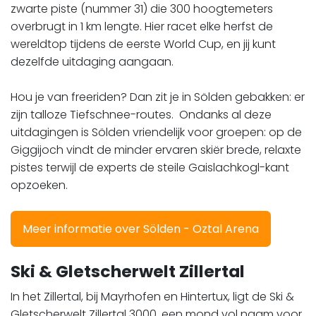
zwarte piste (nummer 31) die 300 hoogtemeters
overbrugt in 1 km lengte. Hier racet elke herfst de
wereldtop tijdens de eerste World Cup, en jij kunt
dezelfde uitdaging aangaan.
​​​​​​​Hou je van freeriden? Dan zit je in Sölden gebakken: er
zijn talloze Tiefschnee-routes. Ondanks al deze
uitdagingen is Sölden vriendelijk voor groepen: op de
Giggijoch vindt de minder ervaren skiër brede, relaxte
pistes terwijl de experts de steile Gaislachkogl-kant
opzoeken.
Meer informatie over Sölden - Oztal Arena
Ski & Gletscherwelt Zillertal
In het Zillertal, bij Mayrhofen en Hintertux, ligt de Ski &
Gletscherwelt Zillertal 3000, een mond vol naam voor