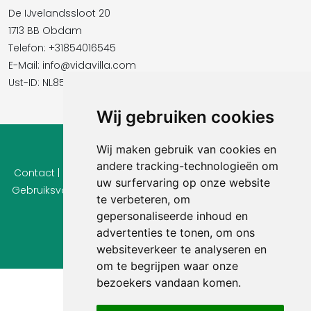
De IJvelandssloot 20
1713 BB Obdam
Telefon: +31854016545
E-Mail:​​​​ info@vidavilla.com
Ust-ID: NL855781919B01
Wij gebruiken cookies
Wij maken gebruik van cookies en
© 2026 Ferienhaus-Tirol.eu
andere tracking-technologieën om
Contact
|
Privacy
|
Cookie instellingen
|
Herroepingsrecht
|
uw surfervaring op onze website
Gebruiksvoorwaarden
|
Imprint |
Informatie Beoordelingen
te verbeteren, om
gepersonaliseerde inhoud en
advertenties te tonen, om ons
websiteverkeer te analyseren en
om te begrijpen waar onze
bezoekers vandaan komen.