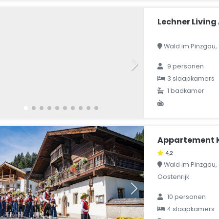
Lechner Livin
Wald im Pinzgau, 
9 personen
3 slaapkamers
1 badkamer
Appartement K
4,2
Wald im Pinzgau, 
Oostenrijk
10 personen
4 slaapkamers