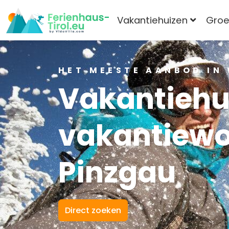
Vakantiehuizen
Gro
HET MEESTE AANBOD IN
Vakantiehu
vakantiew
Pinzgau
Direct zoeken