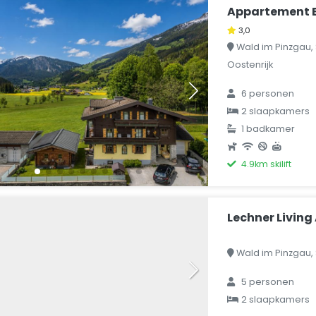
Appartement El
3,0
Wald im Pinzgau, 
Oostenrijk
6 personen
2 slaapkamers
1 badkamer
4.9km skilift
Lechner Livin
Wald im Pinzgau, 
5 personen
2 slaapkamers