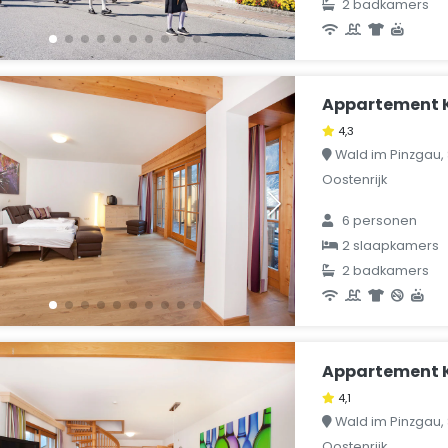
2 badkamers
Appartement K
4,3
Wald im Pinzgau, 
Oostenrijk
6 personen
2 slaapkamers
2 badkamers
Appartement K
4,1
Wald im Pinzgau, 
Oostenrijk