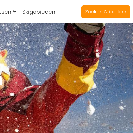
atsen
Skigebieden
Zoeken & boeken
m