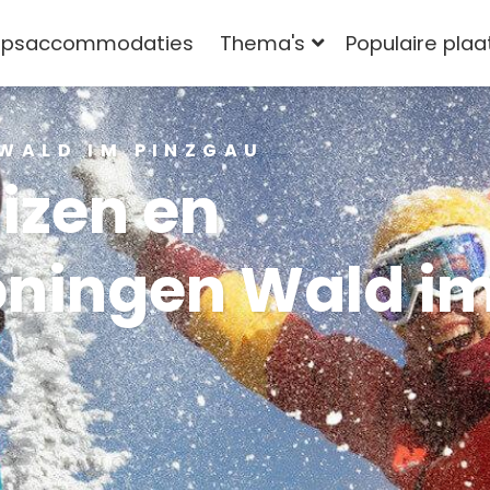
epsaccommodaties
Thema's
Populaire pla
 WALD IM PINZGAU
izen en
oningen
Wald i