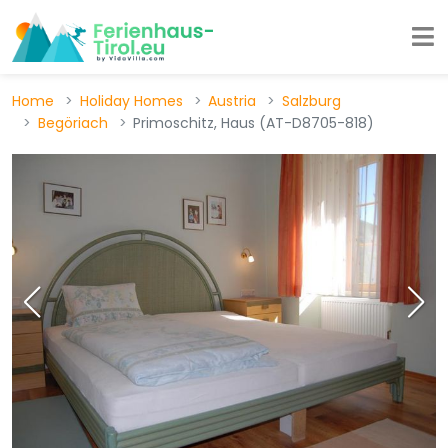
Home
Holiday Homes
Austria
Salzburg
Begöriach
Primoschitz, Haus (AT-D8705-818)