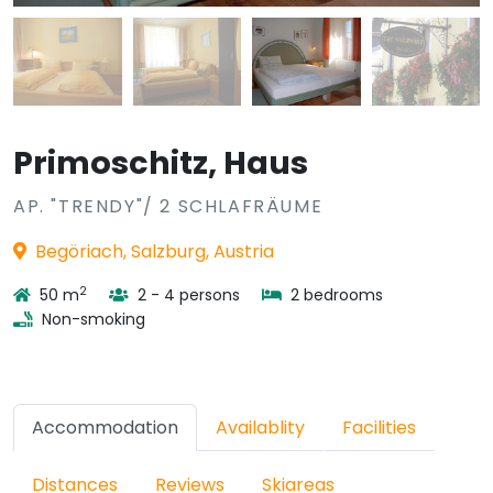
Primoschitz, Haus
AP. "TRENDY"/ 2 SCHLAFRÄUME
Begöriach, Salzburg, Austria
2
50 m
2 - 4 persons
2 bedrooms
Non-smoking
Accommodation
Availablity
Facilities
Distances
Reviews
Skiareas