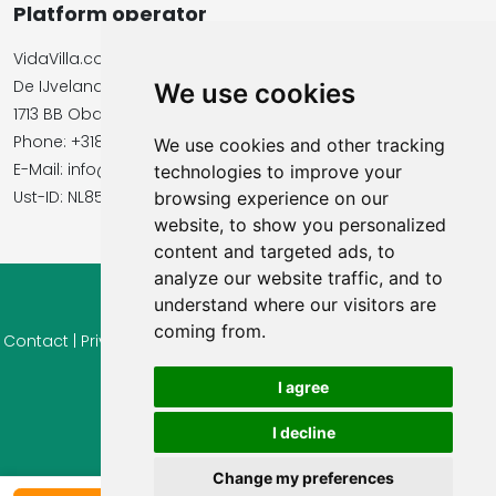
Platform operator
VidaVilla.com
De IJvelandssloot 20
We use cookies
1713 BB Obdam, Netherlands
Phone: +31854016545
We use cookies and other tracking
E-Mail: info@vidavilla.com
technologies to improve your
​​​​​​​Ust-ID: NL855781919B01
browsing experience on our
website, to show you personalized
content and targeted ads, to
analyze our website traffic, and to
understand where our visitors are
© 2026 Ferienhaus-Tirol.eu
coming from.
Contact
|
Privacy
|
Cookie settings
|
Right of withdrawal
|
Terms
of use
|
Imprint |
Information Reviews
I agree
I decline
Change my preferences