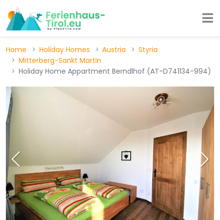
Home
Holiday Homes
Austria
Styria
Mitterberg-Sankt Martin
Holiday Home Appartment Berndlhof (AT-D741134-994)