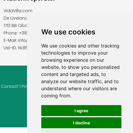
VidaVilla.com
De IJvelandssloot 20
1713 BB Obdam, Netherlands
We use cookies
Phone: +31854016545
E-Mail: info@vidavilla.com
We use cookies and other tracking
​​​​​​​Ust-ID: NL855781919B01
technologies to improve your
browsing experience on our
website, to show you personalized
content and targeted ads, to
© 2026 Ferienhaus-Tirol.eu
analyze our website traffic, and to
Contact
|
Privacy
|
Cookie settings
|
Right of withdrawal
|
Terms
understand where our visitors are
of use
|
Imprint |
Information Reviews
coming from.
I agree
I decline