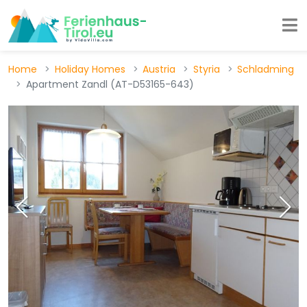
Home
Holiday Homes
Austria
Styria
Schladming
Apartment Zandl (AT-D53165-643)