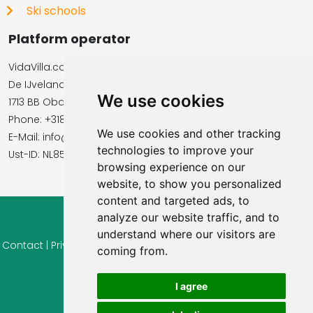
Ski schools
Platform operator
VidaVilla.com
De IJvelandssloot 20
We use cookies
1713 BB Obdam, Netherlands
Phone: +31854016545
We use cookies and other tracking
E-Mail: info@vidavilla.com
technologies to improve your
​​​​​​​Ust-ID: NL855781919B01
browsing experience on our
website, to show you personalized
content and targeted ads, to
analyze our website traffic, and to
© 2026 Ferienhaus-Tirol.eu
understand where our visitors are
Contact
|
Privacy
|
Cookie settings
|
Right of withdrawal
|
Terms
coming from.
of use
|
Imprint |
Information Reviews
I agree