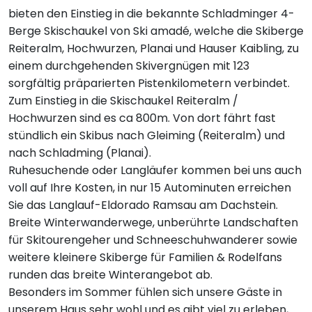
bieten den Einstieg in die bekannte Schladminger 4-
Berge Skischaukel von Ski amadé, welche die Skiberge
Reiteralm, Hochwurzen, Planai und Hauser Kaibling, zu
einem durchgehenden Skivergnügen mit 123
sorgfältig präparierten Pistenkilometern verbindet.
Zum Einstieg in die Skischaukel Reiteralm /
Hochwurzen sind es ca 800m. Von dort fährt fast
stündlich ein Skibus nach Gleiming (Reiteralm) und
nach Schladming (Planai).
Ruhesuchende oder Langläufer kommen bei uns auch
voll auf Ihre Kosten, in nur 15 Autominuten erreichen
Sie das Langlauf-Eldorado Ramsau am Dachstein.
Breite Winterwanderwege, unberührte Landschaften
für Skitourengeher und Schneeschuhwanderer sowie
weitere kleinere Skiberge für Familien & Rodelfans
runden das breite Winterangebot ab.
Besonders im Sommer fühlen sich unsere Gäste in
unserem Haus sehr wohl und es gibt viel zu erleben,