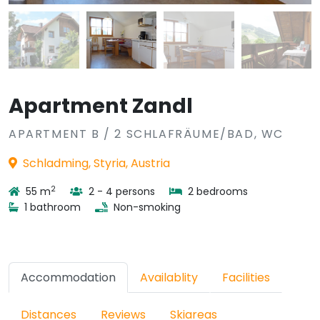
Apartment Zandl
APARTMENT B / 2 SCHLAFRÄUME/BAD, WC
Schladming, Styria, Austria
2
55 m
2 - 4 persons
2 bedrooms
1 bathroom
Non-smoking
Accommodation
Availablity
Facilities
Distances
Reviews
Skiareas