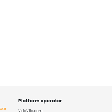
Platform operator
Year
VidaVilla.com