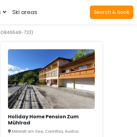
s
Ski areas
Search & book
T-D846648-723)
Holiday Home Pension Zum
Mühlrad
Millstatt am See, Carinthia, Austria