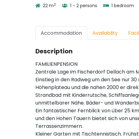
2
22 m
1 - 2 persons
1 bedroom
Accommodation
Availablity
Facil
Description
FAMILIENPENSION
Zentrale Lage im Fischerdorf Dellach am M
Einstieg in den Radweg um den See nur 30
Höhenplateau und die nahen 2000 er direk
Strandbad mit Kinderrutsche, Schiffsanlege
unmittelbarer Nähe. Bäder- und Wanderbus
Ein fantastischer Fernblick von über 25 
und den Hohen Tauern bietet sich von uns
Terrassenzimmern.
Kleiner Garten mit Tischtennistisch. Frühs