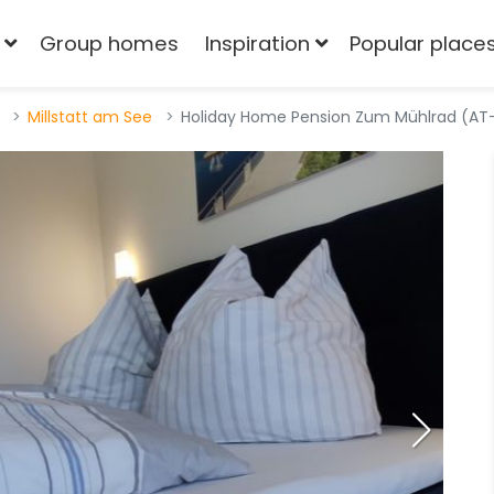
Group homes
Inspiration
Popular place
Millstatt am See
Holiday Home Pension Zum Mühlrad (A