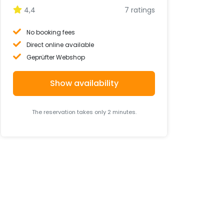
4,4
7 ratings
No booking fees
Direct online available
Geprüfter Webshop
Show availability
The reservation takes only 2 minutes.