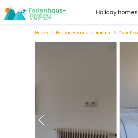
Holiday homes
Home
Holiday Homes
Austria
Carinthia