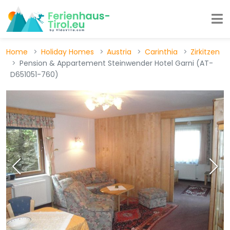
Home
Holiday Homes
Austria
Carinthia
Zirkitzen
Pension & Appartement Steinwender Hotel Garni (AT-
D651051-760)