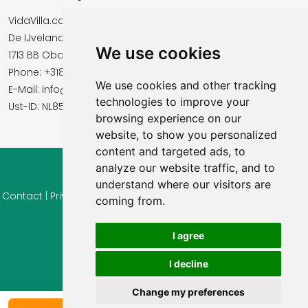
VidaVilla.com
De IJvelandssloot 20
We use cookies
1713 BB Obdam, Netherlands
Phone: +31854016545
We use cookies and other tracking
E-Mail: info@vidavilla.com
technologies to improve your
​​​​​​​Ust-ID: NL855781919B01
browsing experience on our
website, to show you personalized
content and targeted ads, to
analyze our website traffic, and to
© 2026 Ferienhaus-Tirol.eu
understand where our visitors are
Contact
|
Privacy
|
Cookie settings
|
Right of withdrawal
|
Terms
coming from.
of use
|
Imprint |
Information Reviews
I agree
I decline
Change my preferences