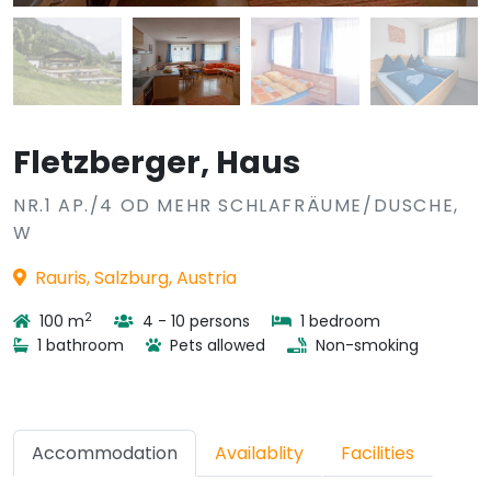
Fletzberger, Haus
NR.1 AP./4 OD MEHR SCHLAFRÄUME/DUSCHE,
W
Rauris, Salzburg, Austria
2
100 m
4 - 10 persons
1 bedroom
1 bathroom
Pets allowed
Non-smoking
Accommodation
Availablity
Facilities