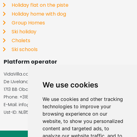
Holiday flat on the piste
Holiday home with dog
Group Homes
Ski holiday
Chalets
Ski schools
Platform operator
VidaVilla.com
De IJvelandssloot 20
We use cookies
1713 BB Obdam, Netherlands
Phone: +31854016545
We use cookies and other tracking
E-Mail: info@vidavilla.com
technologies to improve your
​​​​​​​Ust-ID: NL855781919B01
browsing experience on our
website, to show you personalized
content and targeted ads, to
analyze our website traffic, and to